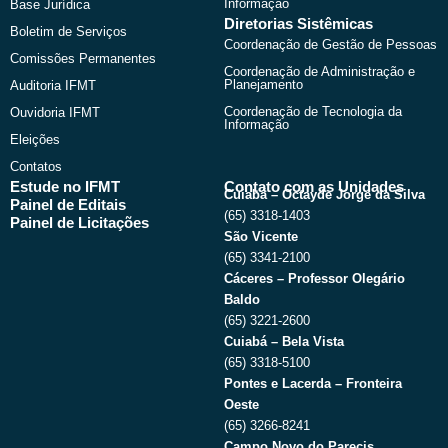
Informação
Base Jurídica
Diretorias Sistêmicas
Boletim de Serviços
Coordenação de Gestão de Pessoas
Comissões Permanentes
Coordenação de Administração e
Planejamento
Auditoria IFMT
Coordenação de Tecnologia da
Ouvidoria IFMT
Informação
Eleições
Contatos
Estude no IFMT
Contato com as Unidades
Cuiabá – Octayde Jorge da Silva
Painel de Editais
(65) 3318-1403
Painel de Licitações
São Vicente
(65) 3341-2100
Cáceres – Professor Olegário
Baldo
(65) 3221-2600
Cuiabá – Bela Vista
(65) 3318-5100
Pontes e Lacerda – Fronteira
Oeste
(65) 3266-8241
Campo Novo do Parecis