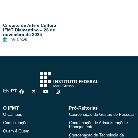
Circuito de Arte e Cultura
IFMT Diamantino – 28 de
novembro de 2025
25/11/2025
F
X
Y
I
EN
PT
a
-
o
n
c
t
u
s
e
w
t
t
b
i
u
a
O IFMT
Pró-Reitorias
o
t
b
g
O Campus
Coordenação de Gestão de Pessoas
o
t
e
r
k
e
a
Comunicação
Coordenação de Administração e
r
m
Planejamento
Quem é Quem
Coordenação de Tecnologia da