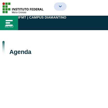
Ir
para
o
IFMT | CAMPUS DIAMANTINO
conteúdo
MENU
Agenda