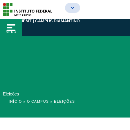
Ir
para
o
IFMT | CAMPUS DIAMANTINO
conteúdo
MENU
Eleições
INÍCIO
»
O CAMPUS
»
ELEIÇÕES