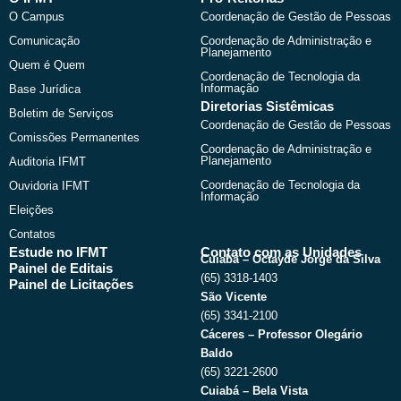
o
t
b
g
O Campus
Coordenação de Gestão de Pessoas
o
t
e
r
k
e
a
Comunicação
Coordenação de Administração e
r
m
Planejamento
Quem é Quem
Coordenação de Tecnologia da
Informação
Base Jurídica
Diretorias Sistêmicas
Boletim de Serviços
Coordenação de Gestão de Pessoas
Comissões Permanentes
Coordenação de Administração e
Planejamento
Auditoria IFMT
Coordenação de Tecnologia da
Ouvidoria IFMT
Informação
Eleições
Contatos
Estude no IFMT
Contato com as Unidades
Cuiabá – Octayde Jorge da Silva
Painel de Editais
(65) 3318-1403
Painel de Licitações
São Vicente
(65) 3341-2100
Cáceres – Professor Olegário
Baldo
(65) 3221-2600
Cuiabá – Bela Vista