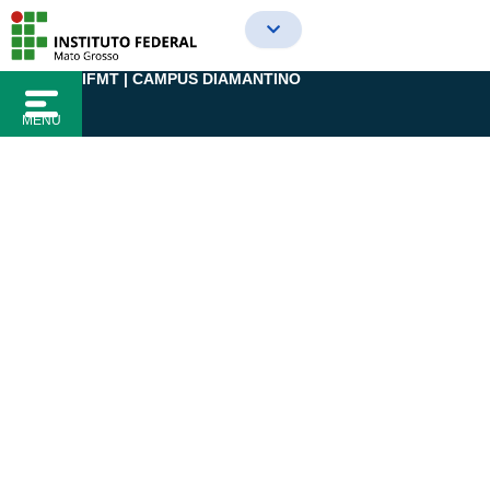
Ir
para
o
IFMT | CAMPUS DIAMANTINO
conteúdo
MENU