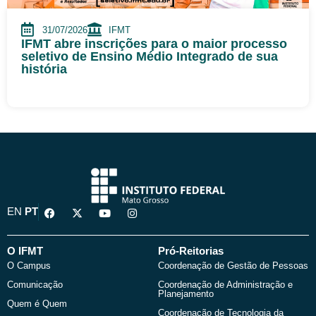
31/07/2026
IFMT
IFMT abre inscrições para o maior processo
seletivo de Ensino Médio Integrado de sua
história
F
X
Y
I
EN
PT
a
-
o
n
c
t
u
s
e
w
t
t
b
i
u
a
O IFMT
Pró-Reitorias
o
t
b
g
O Campus
Coordenação de Gestão de Pessoas
o
t
e
r
k
e
a
Comunicação
Coordenação de Administração e
r
m
Planejamento
Quem é Quem
Coordenação de Tecnologia da