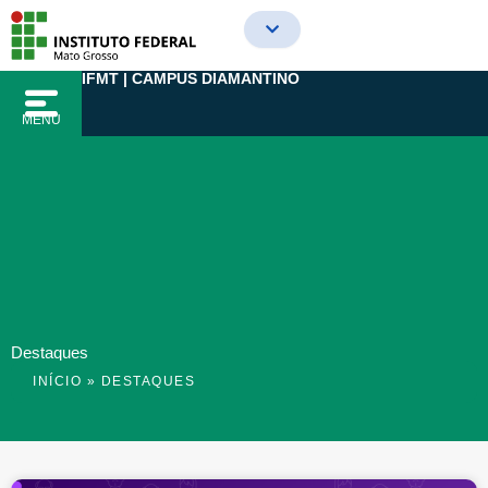
Ir
para
o
IFMT | CAMPUS DIAMANTINO
conteúdo
MENU
Destaques
INÍCIO
»
DESTAQUES