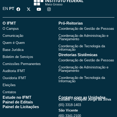
F
X
Y
I
EN
PT
a
-
o
n
c
t
u
s
e
w
t
t
b
i
u
a
O IFMT
Pró-Reitorias
o
t
b
g
O Campus
Coordenação de Gestão de Pessoas
o
t
e
r
k
e
a
Comunicação
Coordenação de Administração e
r
m
Planejamento
Quem é Quem
Coordenação de Tecnologia da
Informação
Base Jurídica
Diretorias Sistêmicas
Boletim de Serviços
Coordenação de Gestão de Pessoas
Comissões Permanentes
Coordenação de Administração e
Planejamento
Auditoria IFMT
Coordenação de Tecnologia da
Ouvidoria IFMT
Informação
Eleições
Contatos
Estude no IFMT
Contato com as Unidades
Cuiabá – Octayde Jorge da Silva
Painel de Editais
(65) 3318-1403
Painel de Licitações
São Vicente
(65) 3341-2100