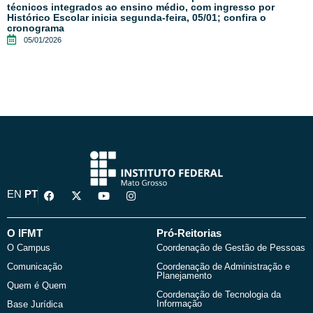
técnicos integrados ao ensino médio, com ingresso por
Histórico Escolar inicia segunda-feira, 05/01; confira o
cronograma
05/01/2026
F
X
Y
I
EN
PT
a
-
o
n
c
t
u
s
e
w
t
t
b
i
u
a
O IFMT
Pró-Reitorias
o
t
b
g
O Campus
Coordenação de Gestão de Pessoas
o
t
e
r
k
e
a
Comunicação
Coordenação de Administração e
r
m
Planejamento
Quem é Quem
Coordenação de Tecnologia da
Informação
Base Jurídica