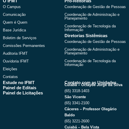
b
i
u
a
O IFMT
Pró-Reitorias
o
t
b
g
O Campus
Coordenação de Gestão de Pessoas
o
t
e
r
k
e
a
Comunicação
Coordenação de Administração e
r
m
Planejamento
Quem é Quem
Coordenação de Tecnologia da
Informação
Base Jurídica
Diretorias Sistêmicas
Boletim de Serviços
Coordenação de Gestão de Pessoas
Comissões Permanentes
Coordenação de Administração e
Planejamento
Auditoria IFMT
Coordenação de Tecnologia da
Ouvidoria IFMT
Informação
Eleições
Contatos
Estude no IFMT
Contato com as Unidades
Cuiabá – Octayde Jorge da Silva
Painel de Editais
(65) 3318-1403
Painel de Licitações
São Vicente
(65) 3341-2100
Cáceres – Professor Olegário
Baldo
(65) 3221-2600
Cuiabá – Bela Vista