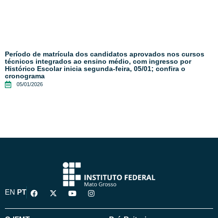
Período de matrícula dos candidatos aprovados nos cursos
técnicos integrados ao ensino médio, com ingresso por
Histórico Escolar inicia segunda-feira, 05/01; confira o
cronograma
05/01/2026
F
X
Y
I
EN
PT
a
-
o
n
c
t
u
s
e
w
t
t