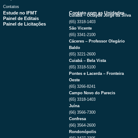
Contatos
Estude no IFMT
Contato com as Unidades
Cuiabá – Octayde Jorge da Silva
Painel de Editais
(65) 3318-1403
Painel de Licitações
São Vicente
(65) 3341-2100
Cáceres – Professor Olegário
Baldo
(65) 3221-2600
Cuiabá – Bela Vista
(65) 3318-5100
Pontes e Lacerda – Fronteira
Oeste
(65) 3266-8241
Campo Novo do Parecis
(65) 3318-1403
Juína
(66) 3566-7300
Confresa
(66) 3564-2600
Rondonópolis