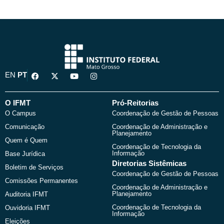
F
X
Y
I
EN
PT
a
-
o
n
c
t
u
s
e
w
t
t
b
i
u
a
O IFMT
Pró-Reitorias
o
t
b
g
O Campus
Coordenação de Gestão de Pessoas
o
t
e
r
k
e
a
Comunicação
Coordenação de Administração e
r
m
Planejamento
Quem é Quem
Coordenação de Tecnologia da
Informação
Base Jurídica
Diretorias Sistêmicas
Boletim de Serviços
Coordenação de Gestão de Pessoas
Comissões Permanentes
Coordenação de Administração e
Planejamento
Auditoria IFMT
Coordenação de Tecnologia da
Ouvidoria IFMT
Informação
Eleições