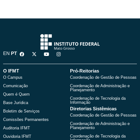
F
X
Y
I
EN
PT
a
-
o
n
c
t
u
s
e
w
t
t
b
i
u
a
O IFMT
Pró-Reitorias
o
t
b
g
O Campus
Coordenação de Gestão de Pessoas
o
t
e
r
k
e
a
Comunicação
Coordenação de Administração e
r
m
Planejamento
Quem é Quem
Coordenação de Tecnologia da
Informação
Base Jurídica
Diretorias Sistêmicas
Boletim de Serviços
Coordenação de Gestão de Pessoas
Comissões Permanentes
Coordenação de Administração e
Planejamento
Auditoria IFMT
Coordenação de Tecnologia da
Ouvidoria IFMT