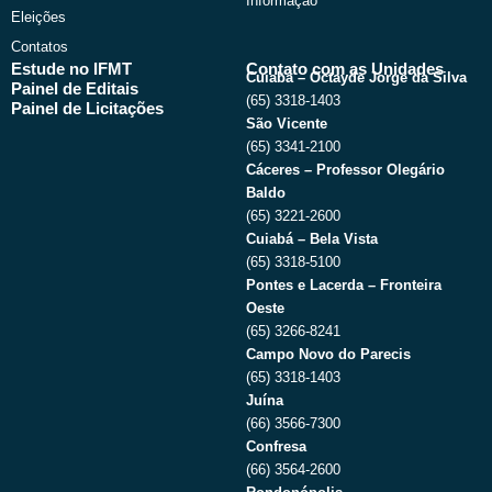
Informação
Eleições
Contatos
Estude no IFMT
Contato com as Unidades
Cuiabá – Octayde Jorge da Silva
Painel de Editais
(65) 3318-1403
Painel de Licitações
São Vicente
(65) 3341-2100
Cáceres – Professor Olegário
Baldo
(65) 3221-2600
Cuiabá – Bela Vista
(65) 3318-5100
Pontes e Lacerda – Fronteira
Oeste
(65) 3266-8241
Campo Novo do Parecis
(65) 3318-1403
Juína
(66) 3566-7300
Confresa
(66) 3564-2600