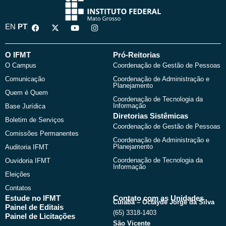
F
X
Y
I
EN
PT
a
-
o
n
c
t
u
s
e
w
t
t
b
i
u
a
O IFMT
Pró-Reitorias
o
t
b
g
O Campus
Coordenação de Gestão de Pessoas
o
t
e
r
k
e
a
Comunicação
Coordenação de Administração e
r
m
Planejamento
Quem é Quem
Coordenação de Tecnologia da
Informação
Base Jurídica
Diretorias Sistêmicas
Boletim de Serviços
Coordenação de Gestão de Pessoas
Comissões Permanentes
Coordenação de Administração e
Planejamento
Auditoria IFMT
Coordenação de Tecnologia da
Ouvidoria IFMT
Informação
Eleições
Contatos
Estude no IFMT
Contato com as Unidades
Cuiabá – Octayde Jorge da Silva
Painel de Editais
(65) 3318-1403
Painel de Licitações
São Vicente